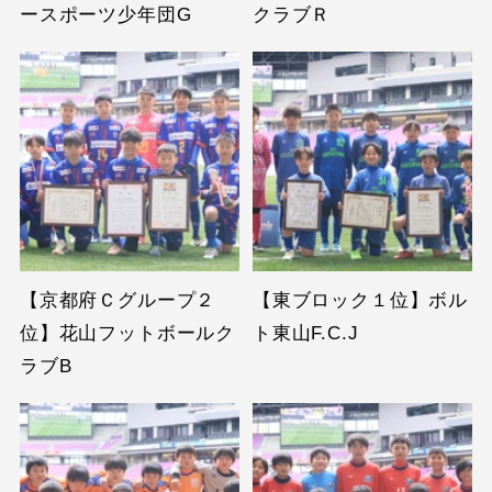
ースポーツ少年団G
クラブＲ
【京都府Ｃグループ２
【東ブロック１位】ボル
位】花山フットボールク
ト東山F.C.J
ラブB