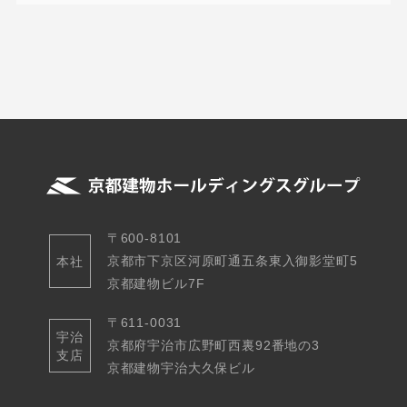
〒600-8101
京都市下京区河原町通五条東入御影堂町5
本社
京都建物ビル7F
〒611-0031
宇治
京都府宇治市広野町西裏92番地の3
支店
京都建物宇治大久保ビル